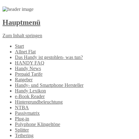
Hauptmenü
Zum Inhalt springen
Start
Allnet Flat
Das Handy ist gestohlen- was tun?
HANDY FAQ
Handy News
Prepaid Tarife
Ratgeber
Handy- und Smartphone Hersteller
Handy Lexikon
e-Book Reader
Hintergrundbeleuchtung
NTBA
Passivmatrix
Plug-in
Polyphone Klingeltöne
Splitter
Tethering