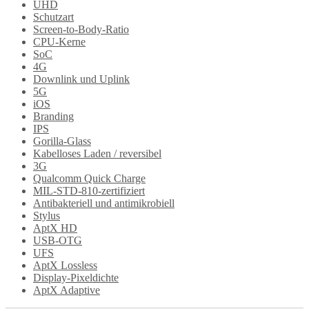
UHD
Schutzart
Screen-to-Body-Ratio
CPU-Kerne
SoC
4G
Downlink und Uplink
5G
iOS
Branding
IPS
Gorilla-Glass
Kabelloses Laden / reversibel
3G
Qualcomm Quick Charge
MIL-STD-810-zertifiziert
Antibakteriell und antimikrobiell
Stylus
AptX HD
USB-OTG
UFS
AptX Lossless
Display-Pixeldichte
AptX Adaptive