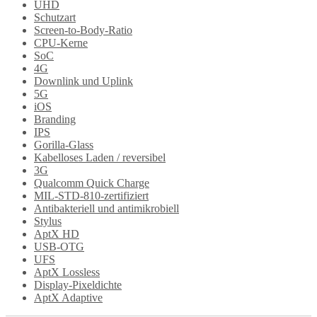
UHD
Schutzart
Screen-to-Body-Ratio
CPU-Kerne
SoC
4G
Downlink und Uplink
5G
iOS
Branding
IPS
Gorilla-Glass
Kabelloses Laden / reversibel
3G
Qualcomm Quick Charge
MIL-STD-810-zertifiziert
Antibakteriell und antimikrobiell
Stylus
AptX HD
USB-OTG
UFS
AptX Lossless
Display-Pixeldichte
AptX Adaptive