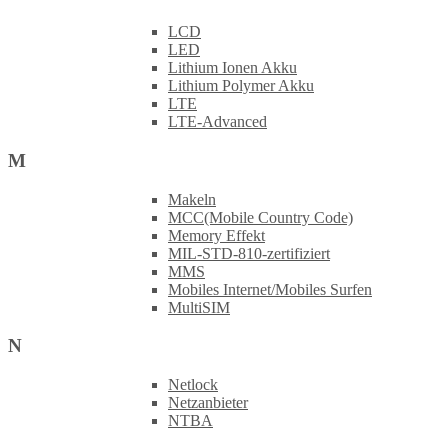
LCD
LED
Lithium Ionen Akku
Lithium Polymer Akku
LTE
LTE-Advanced
M
Makeln
MCC(Mobile Country Code)
Memory Effekt
MIL-STD-810-zertifiziert
MMS
Mobiles Internet/Mobiles Surfen
MultiSIM
N
Netlock
Netzanbieter
NTBA