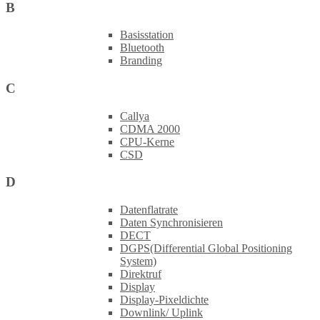
B
Basisstation
Bluetooth
Branding
C
Callya
CDMA 2000
CPU-Kerne
CSD
D
Datenflatrate
Daten Synchronisieren
DECT
DGPS(Differential Global Positioning
System)
Direktruf
Display
Display-Pixeldichte
Downlink/ Uplink