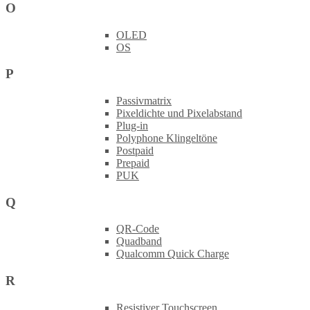
O
OLED
OS
P
Passivmatrix
Pixeldichte und Pixelabstand
Plug-in
Polyphone Klingeltöne
Postpaid
Prepaid
PUK
Q
QR-Code
Quadband
Qualcomm Quick Charge
R
Resistiver Touchscreen