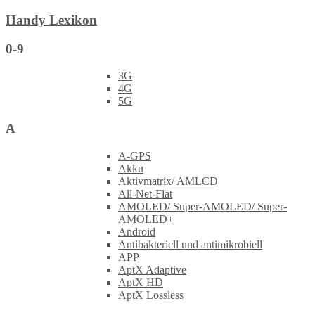
Handy Lexikon
0-9
3G
4G
5G
A
A-GPS
Akku
Aktivmatrix/ AMLCD
All-Net-Flat
AMOLED/ Super-AMOLED/ Super-
AMOLED+
Android
Antibakteriell und antimikrobiell
APP
AptX Adaptive
AptX HD
AptX Lossless