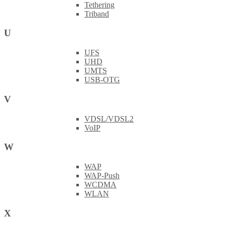
Tethering
Triband
U
UFS
UHD
UMTS
USB-OTG
V
VDSL/VDSL2
VoIP
W
WAP
WAP-Push
WCDMA
WLAN
X