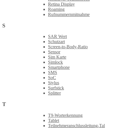
Retina Display
Roaming
Rufnummernmitnahme
S
SAR Wert
Schutzart
Screen-to-Body-Ratio
Sensor
Sim Karte
Simlock
Smartphone
SMS
SoC
Stylus
Surfstick
Splitter
T
T9-Worterkennung
Tablet
Teilnehmeranschlussleitung-Tal