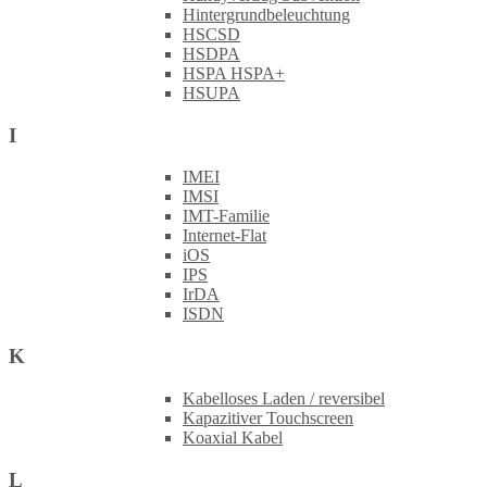
Hintergrundbeleuchtung
HSCSD
HSDPA
HSPA HSPA+
HSUPA
I
IMEI
IMSI
IMT-Familie
Internet-Flat
iOS
IPS
IrDA
ISDN
K
Kabelloses Laden / reversibel
Kapazitiver Touchscreen
Koaxial Kabel
L