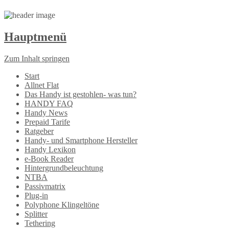
Hauptmenü
Zum Inhalt springen
Start
Allnet Flat
Das Handy ist gestohlen- was tun?
HANDY FAQ
Handy News
Prepaid Tarife
Ratgeber
Handy- und Smartphone Hersteller
Handy Lexikon
e-Book Reader
Hintergrundbeleuchtung
NTBA
Passivmatrix
Plug-in
Polyphone Klingeltöne
Splitter
Tethering