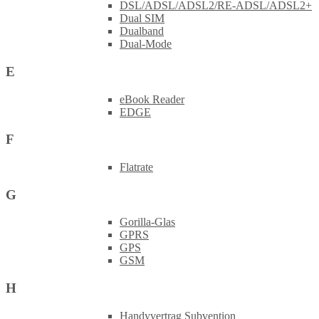
DSL/ADSL/ADSL2/RE-ADSL/ADSL2+
Dual SIM
Dualband
Dual-Mode
E
eBook Reader
EDGE
F
Flatrate
G
Gorilla-Glas
GPRS
GPS
GSM
H
Handyvertrag Subvention