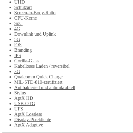
UHD
Schutzart
Screen-to-Body-Ratio
CPU-Kerne
SoC
4G
Downlink und Uplink
5G
iOS
Branding
IPS
Gorilla-Glass
Kabelloses Laden / reversibel
3G
Qualcomm Quick Charge
MIL-STD-810-zertifiziert
Antibakteriell und antimikrobiell
Stylus
AptX HD
USB-OTG
UFS
AptX Lossless
Display-Pixeldichte
AptX Adaptive