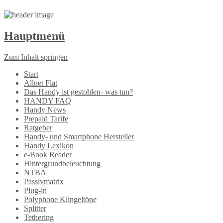
Hauptmenü
Zum Inhalt springen
Start
Allnet Flat
Das Handy ist gestohlen- was tun?
HANDY FAQ
Handy News
Prepaid Tarife
Ratgeber
Handy- und Smartphone Hersteller
Handy Lexikon
e-Book Reader
Hintergrundbeleuchtung
NTBA
Passivmatrix
Plug-in
Polyphone Klingeltöne
Splitter
Tethering