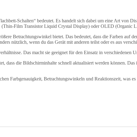
Flachbett-Schalten“ bedeutet. Es handelt sich dabei um eine Art von D
(Thin-Film Transistor Liquid Crystal Display) oder OLED (Organic Li
größere Betrachtungswinkel bietet. Das bedeutet, dass die Farben auf 
ders nützlich, wenn du das Gerät mit anderen teilst oder es aus versch
tverhältnisse. Das macht sie geeignet für den Einsatz in verschiedene
tet, dass die Bildschirminhalte schnell aktualisiert werden können. Das
chen Farbgenauigkeit, Betrachtungswinkeln und Reaktionszeit, was es 