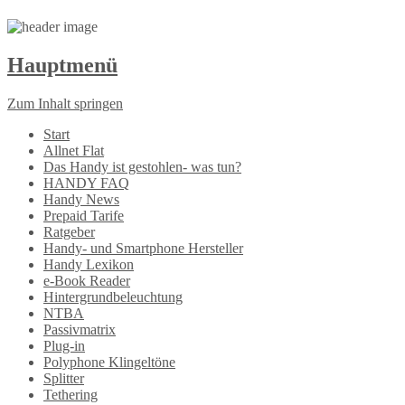
Hauptmenü
Zum Inhalt springen
Start
Allnet Flat
Das Handy ist gestohlen- was tun?
HANDY FAQ
Handy News
Prepaid Tarife
Ratgeber
Handy- und Smartphone Hersteller
Handy Lexikon
e-Book Reader
Hintergrundbeleuchtung
NTBA
Passivmatrix
Plug-in
Polyphone Klingeltöne
Splitter
Tethering