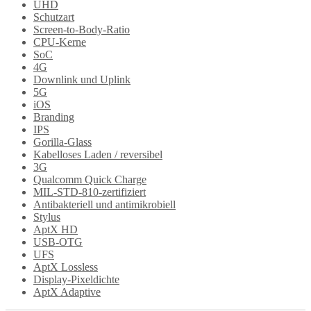
UHD
Schutzart
Screen-to-Body-Ratio
CPU-Kerne
SoC
4G
Downlink und Uplink
5G
iOS
Branding
IPS
Gorilla-Glass
Kabelloses Laden / reversibel
3G
Qualcomm Quick Charge
MIL-STD-810-zertifiziert
Antibakteriell und antimikrobiell
Stylus
AptX HD
USB-OTG
UFS
AptX Lossless
Display-Pixeldichte
AptX Adaptive