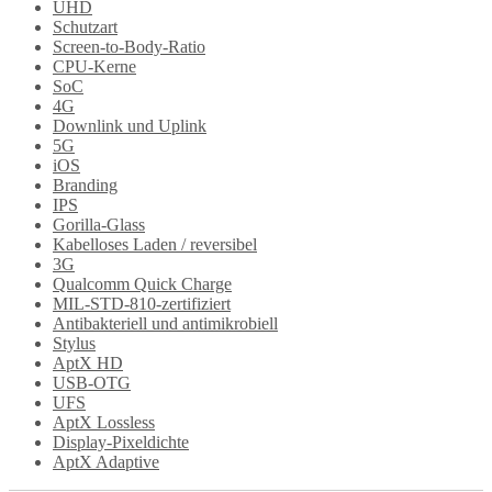
UHD
Schutzart
Screen-to-Body-Ratio
CPU-Kerne
SoC
4G
Downlink und Uplink
5G
iOS
Branding
IPS
Gorilla-Glass
Kabelloses Laden / reversibel
3G
Qualcomm Quick Charge
MIL-STD-810-zertifiziert
Antibakteriell und antimikrobiell
Stylus
AptX HD
USB-OTG
UFS
AptX Lossless
Display-Pixeldichte
AptX Adaptive