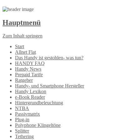
Hauptmenü
Zum Inhalt springen
Start
Allnet Flat
Das Handy ist gestohlen- was tun?
HANDY FAQ
Handy News
Prepaid Tarife
Ratgeber
Handy- und Smartphone Hersteller
Handy Lexikon
e-Book Reader
Hintergrundbeleuchtung
NTBA
Passivmatrix
Plug-in
Polyphone Klingeltöne
Splitter
Tethering