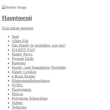
Hauptmenü
Zum Inhalt springen
Start
Allnet Flat
Das Handy ist gestohlen- was tun?
HANDY FAQ
Handy News
Prepaid Tarife
Ratgeber
Handy- und Smartphone Hersteller
Handy Lexikon
e-Book Reader
Hintergrundbeleuchtung
NTBA
Passivmatrix
Plug-in
Polyphone Klingeltöne
Splitter
Tethering