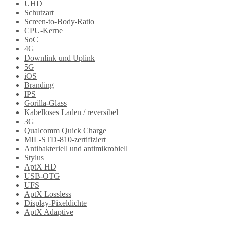
UHD
Schutzart
Screen-to-Body-Ratio
CPU-Kerne
SoC
4G
Downlink und Uplink
5G
iOS
Branding
IPS
Gorilla-Glass
Kabelloses Laden / reversibel
3G
Qualcomm Quick Charge
MIL-STD-810-zertifiziert
Antibakteriell und antimikrobiell
Stylus
AptX HD
USB-OTG
UFS
AptX Lossless
Display-Pixeldichte
AptX Adaptive