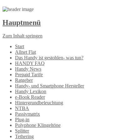
Hauptmenü
Zum Inhalt springen
Start
Allnet Flat
Das Handy ist gestohlen- was tun?
HANDY FAQ
Handy News
Prepaid Tarife
Ratgeber
Handy- und Smartphone Hersteller
Handy Lexikon
e-Book Reader
Hintergrundbeleuchtung
NTBA
Passivmatrix
Plug-in
Polyphone Klingeltöne
Splitter
Tethering