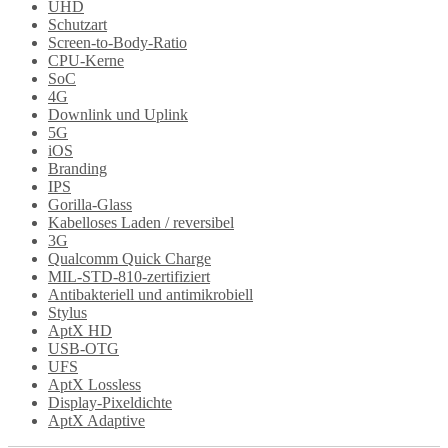
UHD
Schutzart
Screen-to-Body-Ratio
CPU-Kerne
SoC
4G
Downlink und Uplink
5G
iOS
Branding
IPS
Gorilla-Glass
Kabelloses Laden / reversibel
3G
Qualcomm Quick Charge
MIL-STD-810-zertifiziert
Antibakteriell und antimikrobiell
Stylus
AptX HD
USB-OTG
UFS
AptX Lossless
Display-Pixeldichte
AptX Adaptive