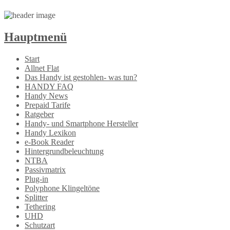
Hauptmenü
Zum
Start
Inhalt
Allnet Flat
springen
Das Handy ist gestohlen- was tun?
HANDY FAQ
Handy News
Prepaid Tarife
Ratgeber
Handy- und Smartphone Hersteller
Handy Lexikon
e-Book Reader
Hintergrundbeleuchtung
NTBA
Passivmatrix
Plug-in
Polyphone Klingeltöne
Splitter
Tethering
UHD
Schutzart