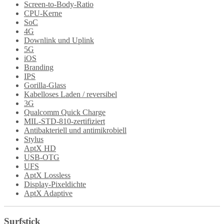
Screen-to-Body-Ratio
CPU-Kerne
SoC
4G
Downlink und Uplink
5G
iOS
Branding
IPS
Gorilla-Glass
Kabelloses Laden / reversibel
3G
Qualcomm Quick Charge
MIL-STD-810-zertifiziert
Antibakteriell und antimikrobiell
Stylus
AptX HD
USB-OTG
UFS
AptX Lossless
Display-Pixeldichte
AptX Adaptive
Surfstick