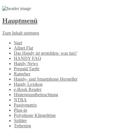
Hauptmenü
Zum Inhalt springen
Start
Allnet Flat
Das Handy ist gestohlen- was tun?
HANDY FAQ
Handy News
Prepaid Tarife
Ratgeber
Handy- und Smartphone Hersteller
Handy Lexikon
e-Book Reader
Hintergrundbeleuchtung
NTBA
Passivmatrix
Plug-in
Polyphone Klingeltöne
Splitter
Tethering