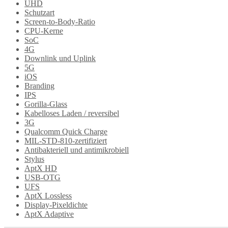
UHD
Schutzart
Screen-to-Body-Ratio
CPU-Kerne
SoC
4G
Downlink und Uplink
5G
iOS
Branding
IPS
Gorilla-Glass
Kabelloses Laden / reversibel
3G
Qualcomm Quick Charge
MIL-STD-810-zertifiziert
Antibakteriell und antimikrobiell
Stylus
AptX HD
USB-OTG
UFS
AptX Lossless
Display-Pixeldichte
AptX Adaptive