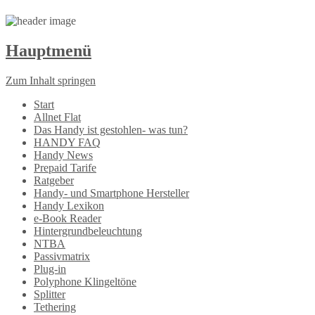
Hauptmenü
Zum Inhalt springen
Start
Allnet Flat
Das Handy ist gestohlen- was tun?
HANDY FAQ
Handy News
Prepaid Tarife
Ratgeber
Handy- und Smartphone Hersteller
Handy Lexikon
e-Book Reader
Hintergrundbeleuchtung
NTBA
Passivmatrix
Plug-in
Polyphone Klingeltöne
Splitter
Tethering