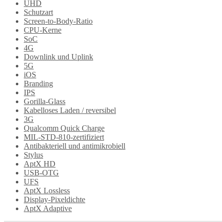
UHD
Schutzart
Screen-to-Body-Ratio
CPU-Kerne
SoC
4G
Downlink und Uplink
5G
iOS
Branding
IPS
Gorilla-Glass
Kabelloses Laden / reversibel
3G
Qualcomm Quick Charge
MIL-STD-810-zertifiziert
Antibakteriell und antimikrobiell
Stylus
AptX HD
USB-OTG
UFS
AptX Lossless
Display-Pixeldichte
AptX Adaptive